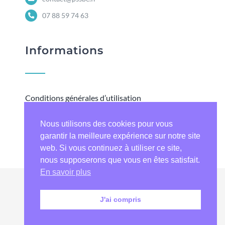
07 88 59 74 63
Informations
Conditions générales d’utilisation
Mentions légales
Nous utilisons des cookies pour vous
Contactez-nous
garantir la meilleure expérience sur notre site
web. Si vous continuez à utiliser ce site,
nous supposerons que vous en êtes satisfait.
En savoir plus
© Copyright 2025
Askano
– Tous droits
J'ai compris
réservés