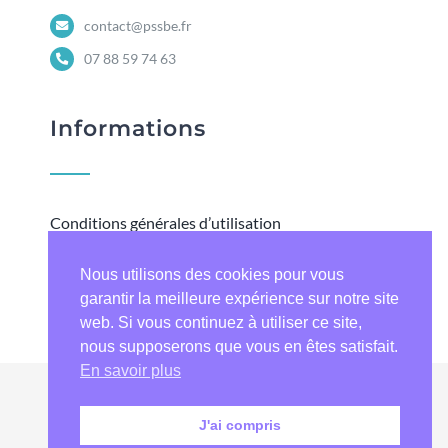
contact@pssbe.fr
07 88 59 74 63
Informations
Conditions générales d’utilisation
Mentions légales
Nous utilisons des cookies pour vous
Contactez-nous
garantir la meilleure expérience sur notre site
web. Si vous continuez à utiliser ce site,
nous supposerons que vous en êtes satisfait.
En savoir plus
© Copyright 2025
Askano
– Tous droits
J'ai compris
réservés