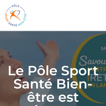
Skip
to
Tog
content
Nav
Accueil
Sport
Le Pôle Sport
Récuperation
Santé Bien-
Santé
être est
Bien-Être